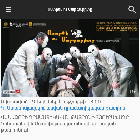
Ոստրեն ու Մարգարիտը
Ավարտված
19
Նոյեմբեր
Երեքշաբթի
18:00
Կ. Ստանիսլավսկու անվան դրամատիկական թատրոն
ՎԱՆԱՁՈՐԻ ԴՐԱՄԱՏԻԿԱԿԱՆ ԹԱՏՐՈՆԻ ՀՅՈՒՐԱԽԱՂԸ
Կոնստանտին Ստանիսլավսկու անվան ռուսական
թատրոնում