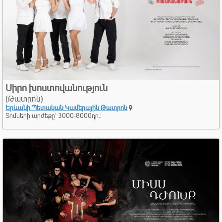
Սիրո խոստովանություն
(Թատրոն)
Երևանի Պետական Կամերային Թատրոն
Տոմսերի արժեքը՝ 3000-8000դր.: