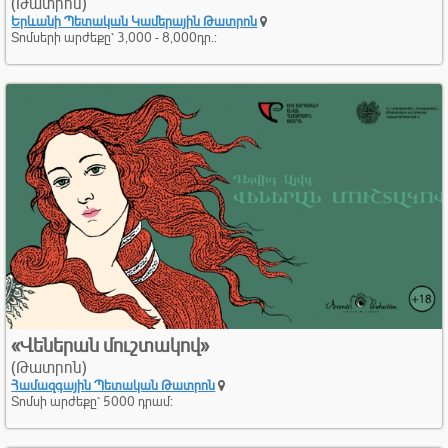
(Թատրոն)
Երևանի Պետական Կամերային Թատրոն
Տոմսերի արժեքը՝ 3,000 - 8,000դր.:
«Վեներան մուշտակով»
(Թատրոն)
Համազգային Պետական Թատրոն
Տոմսի արժեքը՝ 5000 դրամ: