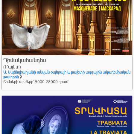
Դիմակահանդես
(Բալետ)
Ա. Սպենդիարյանի անվան օպերայի և բալետի ազգային ակադեմիական
թատրոն
Տոմսերի արժեքը՝ 5000-28000 դրամ