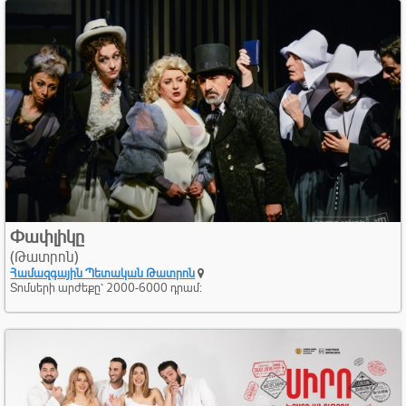
Փափլիկը
(Թատրոն)
Համազգային Պետական Թատրոն
Տոմսերի արժեքը՝ 2000-6000 դրամ: