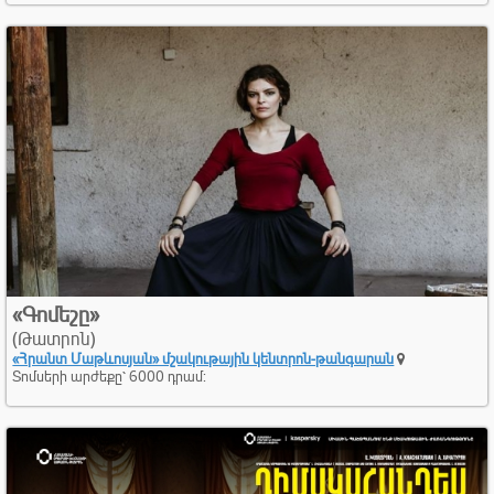
«Գոմեշը»
(Թատրոն)
«Հրանտ Մաթևոսյան» մշակութային կենտրոն-​թանգարան
Տոմսերի արժեքը՝ 6000 դրամ: