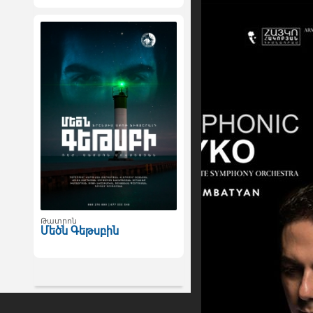
Թատրոն
Մեծն Գեթսբին