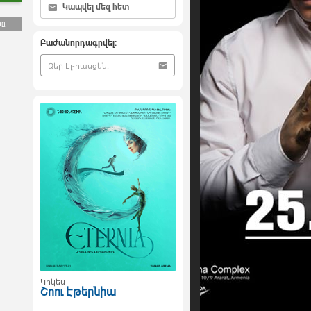
Կապվել մեզ հետ
րը
Բաժանորդագրվել:
Կրկես
Շոու Էթերնիա