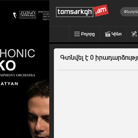
Բոլորը
Կինո
Գտնվել է 0 իրադարձությ