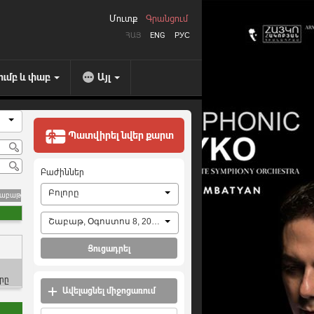
Մուտք
Գրանցում
ՀԱՅ
ENG
РУС
ումբ և փաբ
Այլ
Պատվիրել նվեր քարտ
Բաժիններ
Բոլորը
շաբաթ
Շաբաթ, Օգոստոս 8, 2026
Ցուցադրել
րը
Ավելացնել միջոցառում