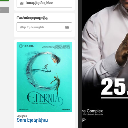
Կապվել մեզ հետ
րը
Բաժանորդագրվել:
Կրկես
Շոու Էթերնիա