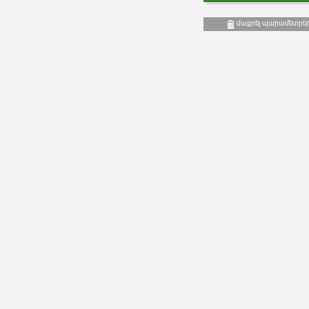
մաքրել պարամետրե