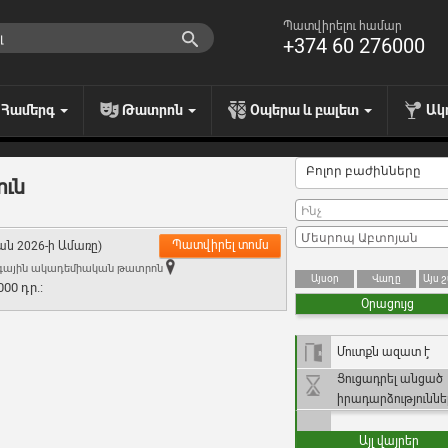
Պատվիրելու համար
+374 60 276000
Համերգ
Թատրոն
Օպերա և բալետ
Ակ
Բոլոր բաժինները
ուն
Պատվիրել տոմս
ն 2026-ի Ամառը)
ազգային ակադեմիական թատրոն
Այսօր
Վաղը
Այս 
00 դր.:
Օրացույց
Մուտքն ազատ է
Ցուցադրել անցած
իրադարձություննե
Այլ վայրեր