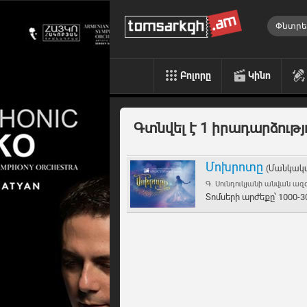
Բոլորը
Կինո
Գտնվել է 1 իրադարձությ
Մոխրոտը
(Մանկակա
Գ. Սունդուկյանի անվան 
Տոմսերի արժեքը՝ 1000-30