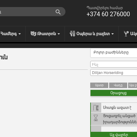
Պատվիրելու համար
+374 60 276000
Համերգ
Թատրոն
Օպերա և բալետ
Ակ
Բոլոր բաժինները
ուն
Այսօր
Վաղը
Այս 
Օրացույց
Մուտքն ազատ է
Ցուցադրել անցած
իրադարձություննե
Այլ վայրեր