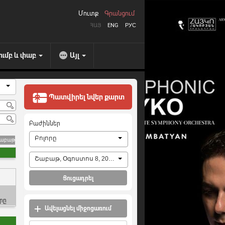
Մուտք
Գրանցում
ՀԱՅ
ENG
РУС
ումբ և փաբ
Այլ
Պատվիրել նվեր քարտ
Բաժիններ
Բոլորը
շաբաթ
Շաբաթ, Օգոստոս 8, 2026
Ցուցադրել
րը
Ավելացնել միջոցառում