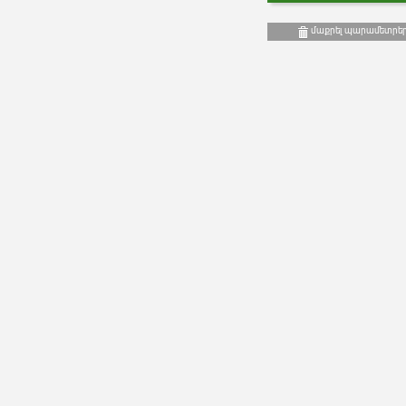
մաքրել պարամետրե