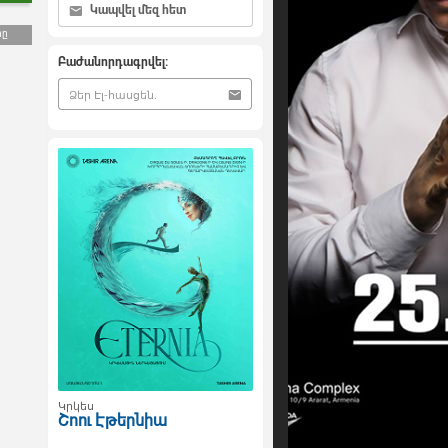
Կապվել մեզ հետ
րը
Բաժանորդագրվել:
Կրկես
Շոու Էթերնիա