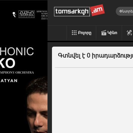
Բոլորը
Կինո
Գտնվել է 0 իրադարձությ