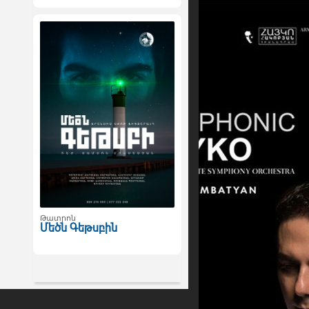
Թատրոն
Մեծն Գեթսբին