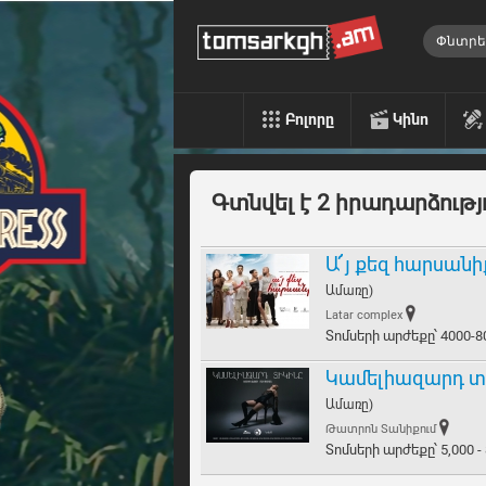
Բոլորը
Կինո
Գտնվել է 2 իրադարձությ
Ա՜յ քեզ հարսան
Ամառը)
Latar complex
Տոմսերի արժեքը՝ 4000-
Կամելիազարդ տ
Ամառը)
Թատրոն Տանիքում
Տոմսերի արժեքը՝ 5,000 -