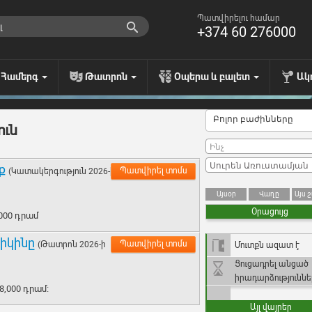
Պատվիրելու համար
+374 60 276000
Համերգ
Թատրոն
Օպերա և բալետ
Ակ
Բոլոր բաժինները
ուն
իք
Պատվիրել տոմս
(Կատակերգություն 2026-ի
Այսօր
Վաղը
Այս 
Օրացույց
8000 դրամ
իկինը
Պատվիրել տոմս
(Թատրոն 2026-ի
Մուտքն ազատ է
Ցուցադրել անցած
իրադարձություննե
 8,000 դրամ։
Այլ վայրեր