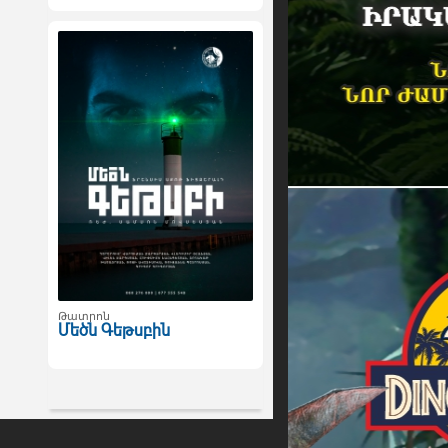
Թատրոն
Մեծն Գեթսբին