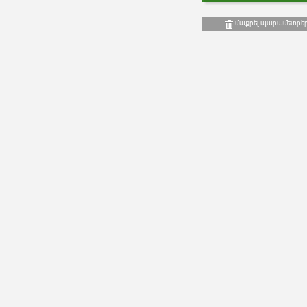
մաքրել պարամետրե