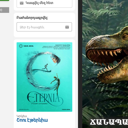
Կապվել մեզ հետ
րը
Բաժանորդագրվել:
Կրկես
Շոու Էթերնիա