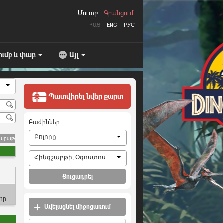
Մուտք
Գրանցում
ՀԱՅ
ENG
РУС
ումբ և փաբ
Այլ
Պատվիրել նվեր քարտ
Բաժիններ
Բոլորը
շաբաթ
Հինգշաբթի, Օգոստոս 6, 2026
Ցուցադրել
րը
Ավելացնել միջոցառում