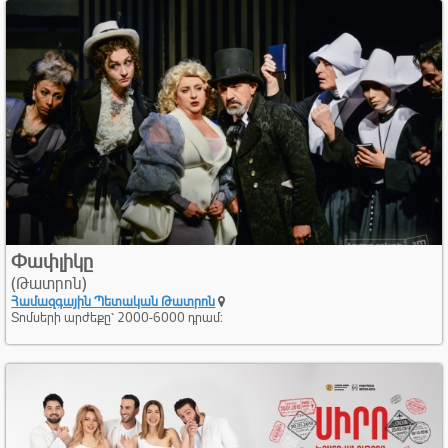
Փափլիկը
(Թատրոն)
Համազգային Պետական Թատրոն
Տոմսերի արժեքը՝ 2000-6000 դրամ: