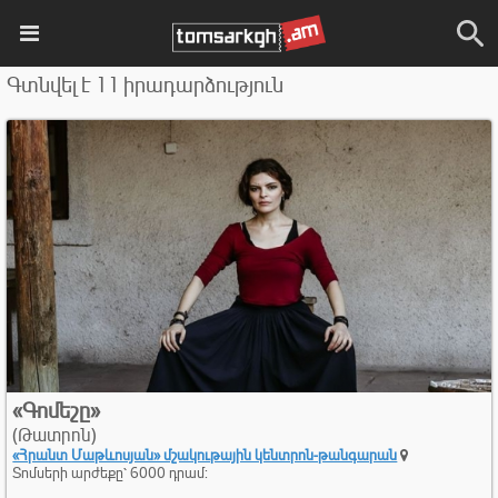
Գտնվել է 11 իրադարձություն
«Գոմեշը»
(Թատրոն)
«Հրանտ Մաթևոսյան» մշակութային կենտրոն-​թանգարան
Տոմսերի արժեքը՝ 6000 դրամ: