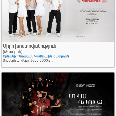
Սիրո խոստովանություն
(Թատրոն)
Երևանի Պետական Կամերային Թատրոն
Տոմսերի արժեքը՝ 3000-8000դր.: