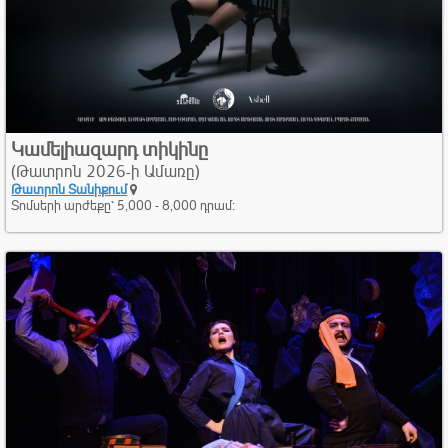
Կամելիազարդ տիկինը
(Թատրոն 2026-ի Ամառը)
Թատրոն Տանիքում
Տոմսերի արժեքը՝ 5,000 - 8,000 դրամ։