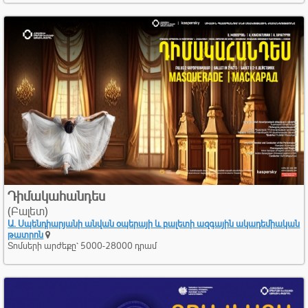
Դիմակահանդես
(Բալետ)
Ա. Սպենդիարյանի անվան օպերայի և բալետի ազգային ակադեմիական
թատրոն
Տոմսերի արժեքը՝ 5000-28000 դրամ