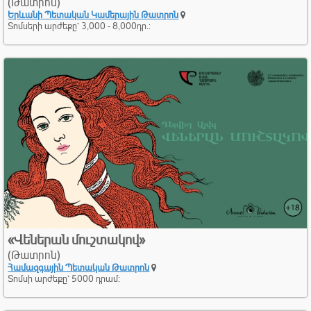
(Թատրոն)
Երևանի Պետական Կամերային Թատրոն
Տոմսերի արժեքը՝ 3,000 - 8,000դր.:
«Վեներան մուշտակով»
(Թատրոն)
Համազգային Պետական Թատրոն
Տոմսի արժեքը՝ 5000 դրամ: