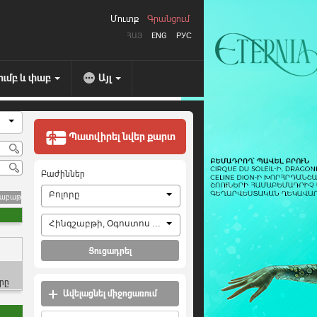
Մուտք
Գրանցում
ՀԱՅ
ENG
РУС
ումբ և փաբ
Այլ
Պատվիրել նվեր քարտ
Բաժիններ
Բոլորը
շաբաթ
Հինգշաբթի, Օգոստոս 6, 2026
Ցուցադրել
րը
Ավելացնել միջոցառում