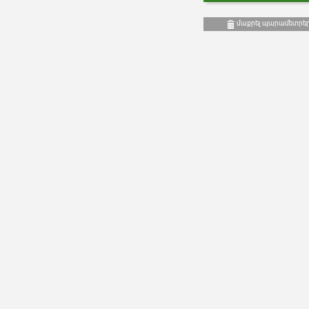
մաքրել պարամետրե