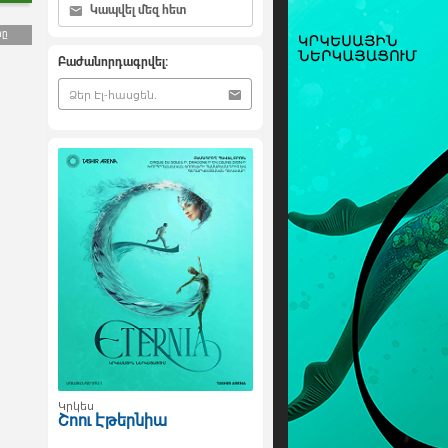
Կապվել մեզ հետ
րը
Բաժանորդագրվել:
Կրկես
Շոու Էթերնիա