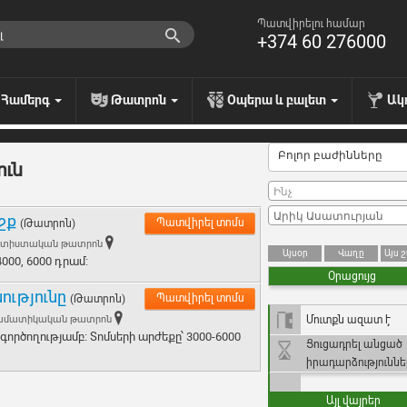
Պատվիրելու համար
+374 60 276000
Համերգ
Թատրոն
Օպերա և բալետ
Ակ
Բոլոր բաժինները
ուն
շք
Պատվիրել տոմս
(Թատրոն)
արտիստական թատրոն
Այսօր
Վաղը
Այս 
4000, 6000 դրամ:
Օրացույց
ությունը
Պատվիրել տոմս
(Թատրոն)
րամատիկական թատրոն
Մուտքն ազատ է
գործողությամբ։ Տոմսերի արժեքը՝ 3000-6000
Ցուցադրել անցած
իրադարձություննե
Այլ վայրեր