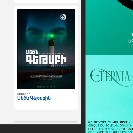
Թատրոն
Մեծն Գեթսբին