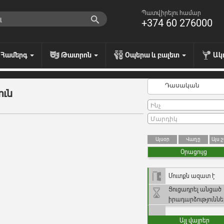
Պատվիրելու համար
+374 60 276000
Համերգ
Թատրոն
Օպերա և բալետ
Ակ
Դասական
ուն
Այսօր
Վաղը
Այս 
Օրացույց
Մուտքն ազատ է
Ցուցադրել անցած
իրադարձություննե
Այլ վայրեր