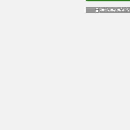
մաքրել պարամետրե