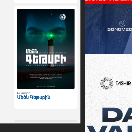
Թատրոն
Մեծն Գեթսբին