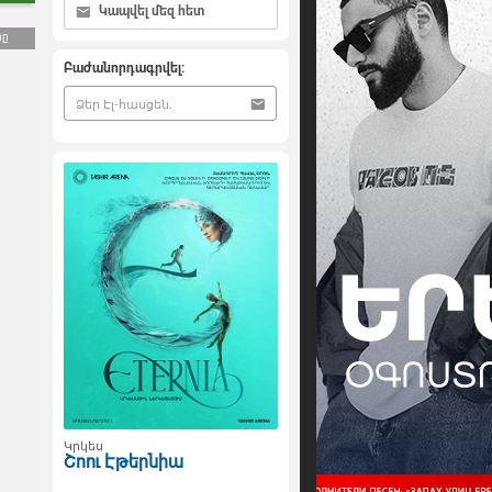
Կապվել մեզ հետ
րը
Բաժանորդագրվել:
Կրկես
Շոու Էթերնիա