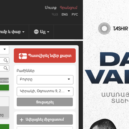
Մուտք
Գրանցում
ՀԱՅ
ENG
РУС
ումբ և փաբ
Այլ
Պատվիրել նվեր քարտ
Բաժիններ
Բոլորը
շաբաթ
Կիրակի, Օգոստոս 9, 2026
Ցուցադրել
րը
Ավելացնել միջոցառում