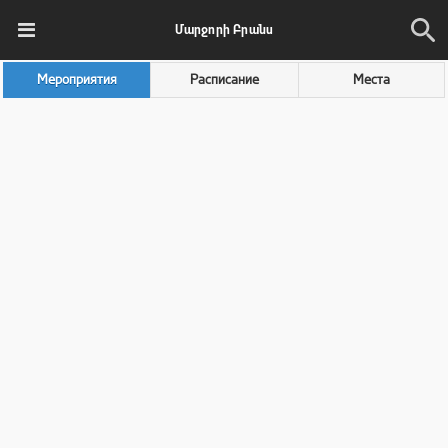
Մարջորի Բրանս
Мероприятия
Расписание
Места