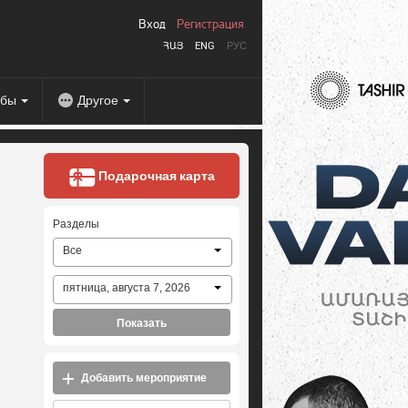
Вход
Регистрация
ՀԱՅ
ENG
РУС
абы
Другое
Подарочная карта
Разделы
Все
пятница, августа 7, 2026
Показать
Добавить мероприятие