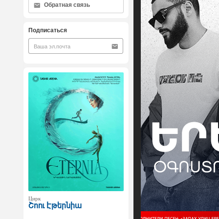
Обратная связь
Подписаться
Цирк
Շոու Էթերնիա