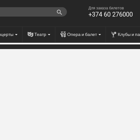
Для заказа билетов
+374 60 276000
нцерты
Театр
Опера и балет
Клубы и п