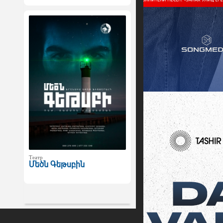
Театр
Մեծն Գեթսբին