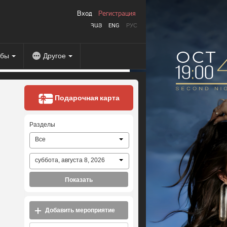
Вход
Регистрация
ՀԱՅ
ENG
РУС
абы
Другое
Подарочная карта
Разделы
Все
суббота, августа 8, 2026
Показать
Добавить мероприятие