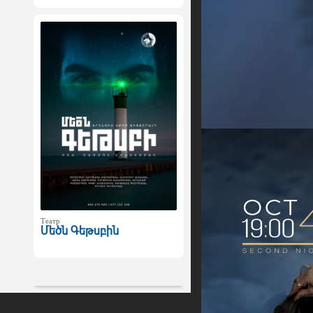
Театр
Մեծն Գեթսբին