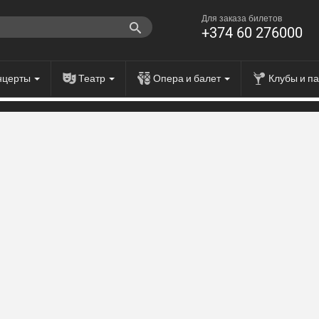
Для заказа билетов
+374 60 276000
нцерты
Театр
Опера и балет
Клубы и п