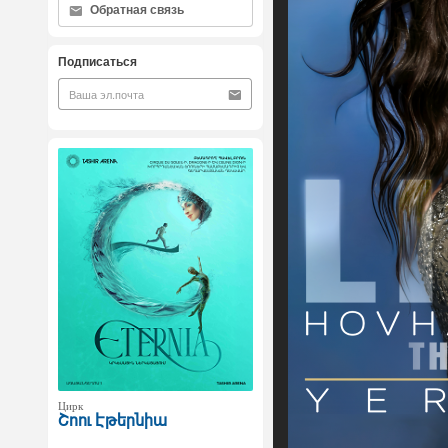
Обратная связь
Подписаться
Цирк
Շոու Էթերնիա