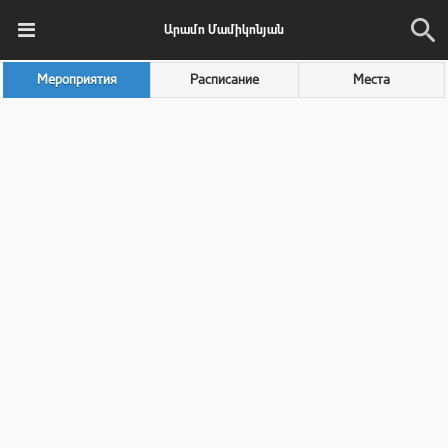
Արամո Մամիկոնյան
Мероприятия
Расписание
Места