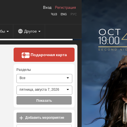
Вход
Регистрация
ՀԱՅ
ENG
РУС
абы
Другое
Подарочная карта
Разделы
Все
пятница, августа 7, 2026
Показать
Добавить мероприятие