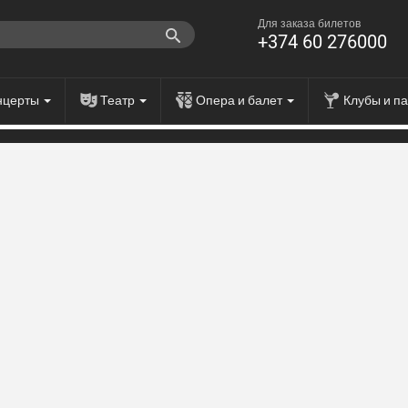
Для заказа билетов
+374 60 276000
нцерты
Театр
Опера и балет
Клубы и п