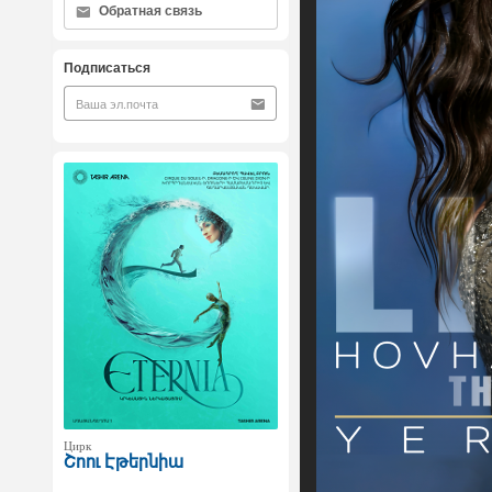
Обратная связь
Подписаться
Цирк
Շոու Էթերնիա