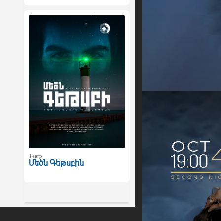
Театр
Մեծն Գեթսբին