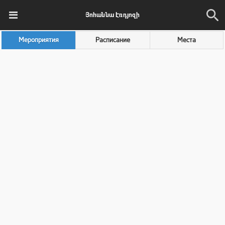
Յոհաննա Էռդյոզի
Мероприятия
Расписание
Места