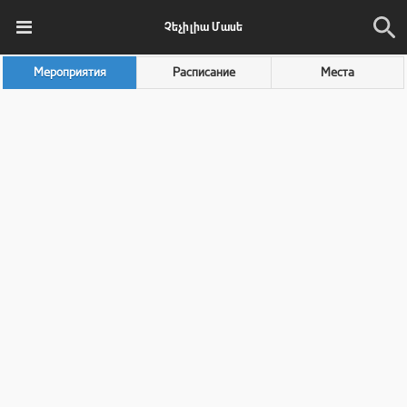
Չեչիլիա Մասե
Мероприятия
Расписание
Места