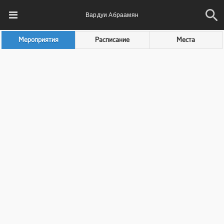
Вардуи Абраамян
Мероприятия
Расписание
Места