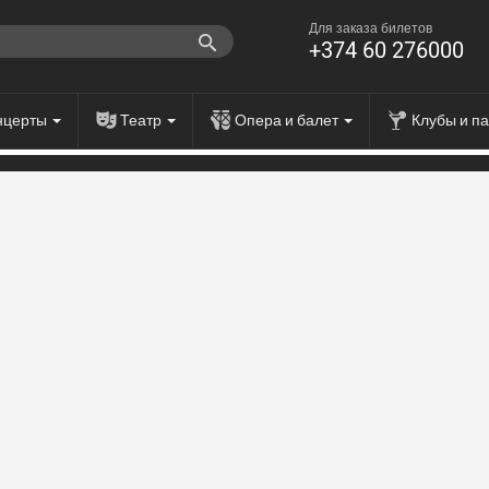
Для заказа билетов
+374 60 276000
нцерты
Театр
Опера и балет
Клубы и п