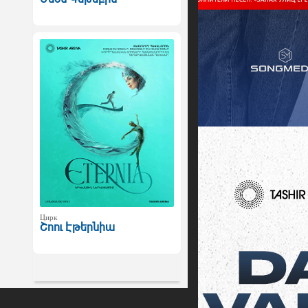
Цирк
Շոու Էթերնիա