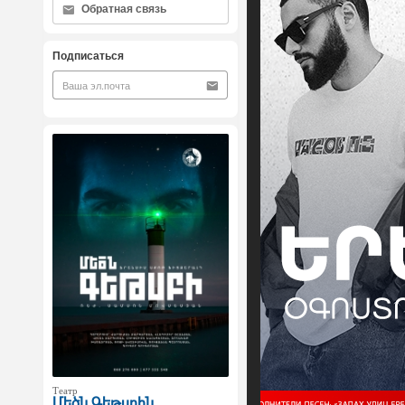
Обратная связь
Подписаться
Театр
Մեծն Գեթսբին