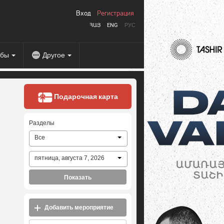
Вход
Регистрация
ՀԱՅ
ENG
РУС
абы
Другое
Подарочная карта
Разделы
Все
пятница, августа 7, 2026
Показать
Добавить мероприятие