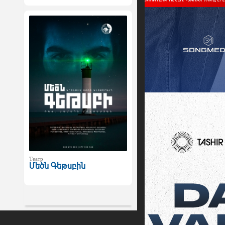
Театр
Մեծն Գեթսբին