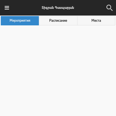
Տիգրան Գասպարյան
Мероприятия
Расписание
Места