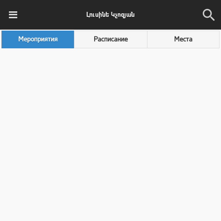
Լուսինե Կչոզյան
Мероприятия
Расписание
Места