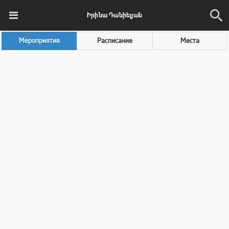
Իրինա Դանիելյան
Мероприятия
Расписание
Места