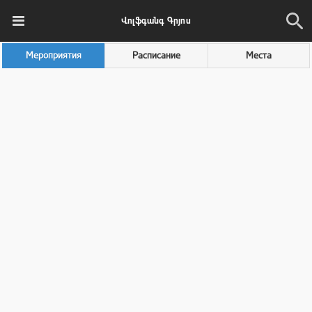
Վոլֆգանգ Գրյոս
Мероприятия
Расписание
Места