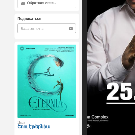
Обратная связь
Подписаться
Цирк
Շոու Էթերնիա