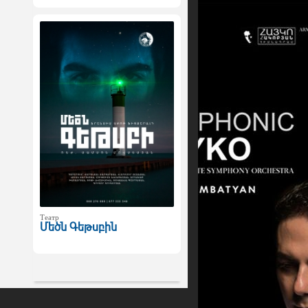
Театр
Մեծն Գեթսբին