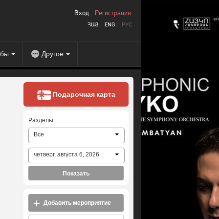
Вход
Регистрация
ՀԱՅ
ENG
РУС
абы
Другое
Подарочная карта
Разделы
Все
четверг, августа 6, 2026
Показать
Добавить мероприятие