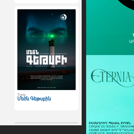
Театр
Մեծն Գեթսբին