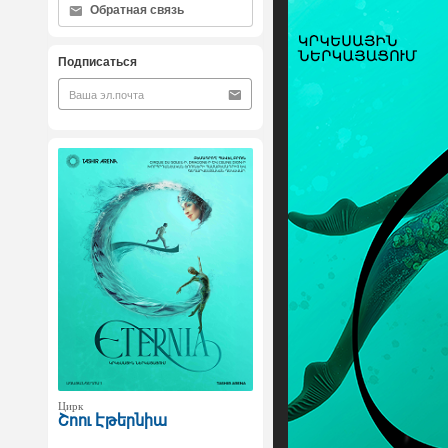
Обратная связь
Подписаться
Цирк
Շոու Էթերնիա