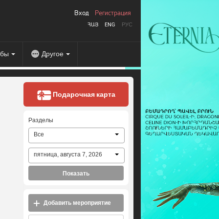
Вход
Регистрация
ՀԱՅ
ENG
РУС
абы
Другое
Подарочная карта
Разделы
Все
пятница, августа 7, 2026
Показать
Добавить мероприятие