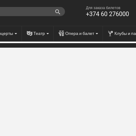
Для заказа билетов
+374 60 276000
нцерты
Театр
Опера и балет
Клубы и п