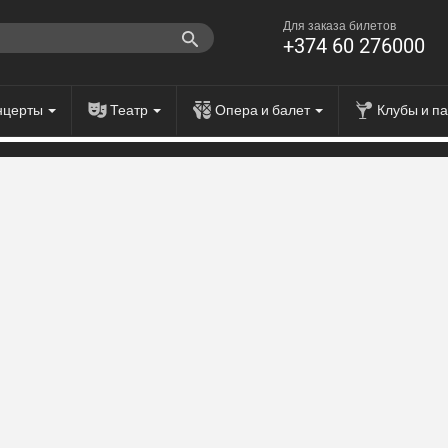
Для заказа билетов
+374 60 276000
нцерты
Театр
Опера и балет
Клубы и п