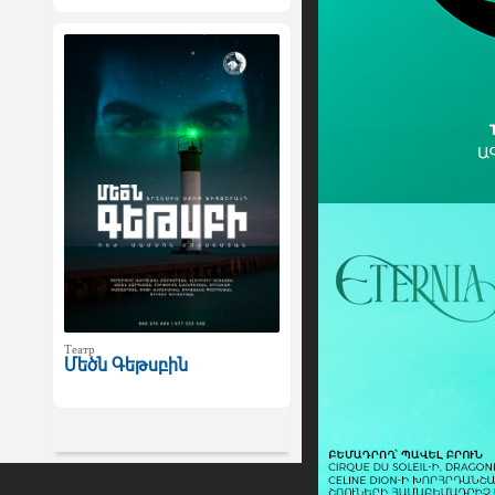
Театр
Մեծն Գեթսբին