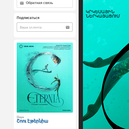
Обратная связь
Подписаться
Цирк
Շոու Էթերնիա