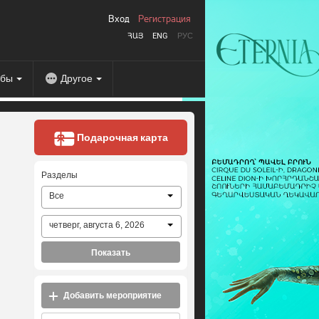
Вход
Регистрация
ՀԱՅ
ENG
РУС
абы
Другое
Подарочная карта
Разделы
Все
четверг, августа 6, 2026
Показать
Добавить мероприятие