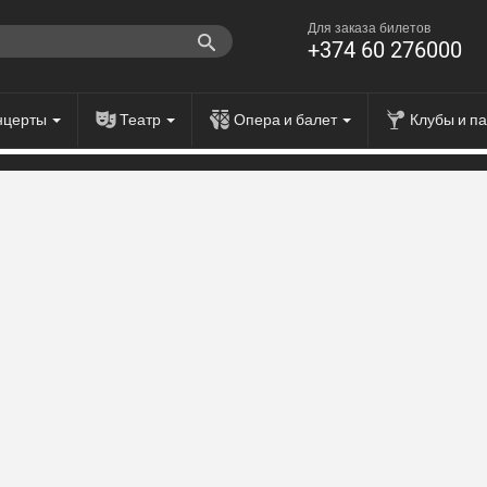
Для заказа билетов
+374 60 276000
нцерты
Театр
Опера и балет
Клубы и п