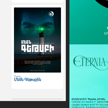
Театр
Մեծն Գեթսբին