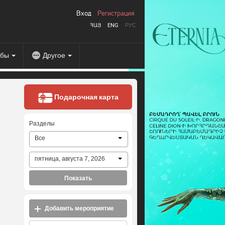
Вход
Регистрация
ՀԱՅ
ENG
РУС
абы
Другое
Подарочная карта
Разделы
Все
пятница, августа 7, 2026
Показать
Добавить мероприятие