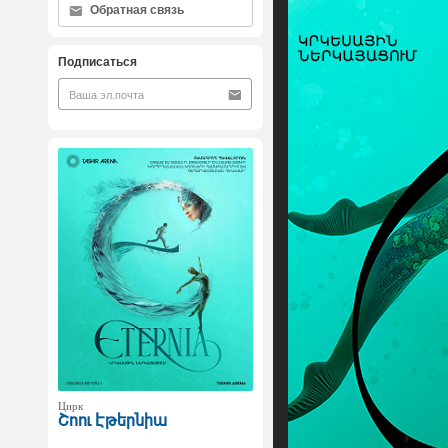
Обратная связь
Подписаться
Цирк
Շոու Էթերնիա