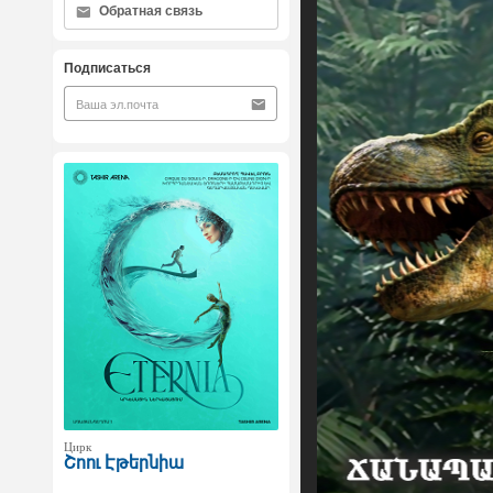
Обратная связь
Подписаться
Цирк
Շոու Էթերնիա