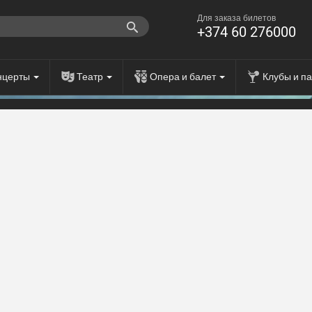
Для заказа билетов
+374 60 276000
нцерты
Театр
Опера и балет
Клубы и п