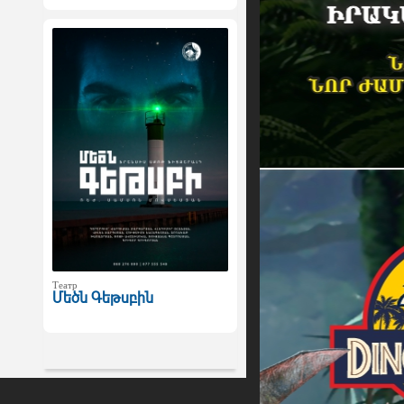
Театр
Մեծն Գեթսբին