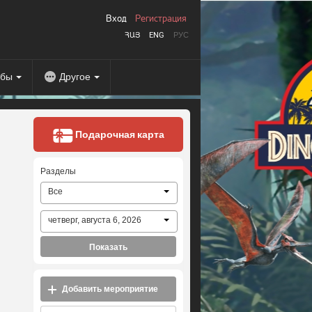
Вход
Регистрация
ՀԱՅ
ENG
РУС
абы
Другое
Подарочная карта
Разделы
Все
четверг, августа 6, 2026
Показать
Добавить мероприятие