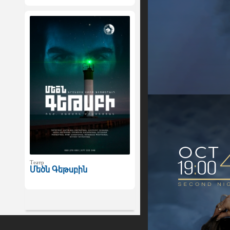
Театр
Մեծն Գեթսբին