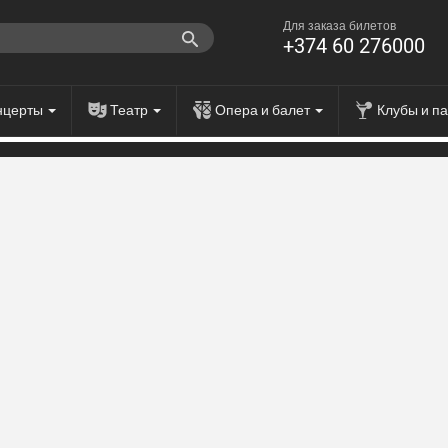
Для заказа билетов
+374 60 276000
нцерты
Театр
Опера и балет
Клубы и п