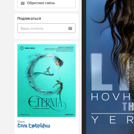
Обратная связь
Подписаться
Цирк
Շոու Էթերնիա