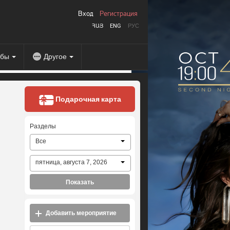
Вход
Регистрация
ՀԱՅ
ENG
РУС
абы
Другое
Подарочная карта
Разделы
Все
пятница, августа 7, 2026
Показать
Добавить мероприятие