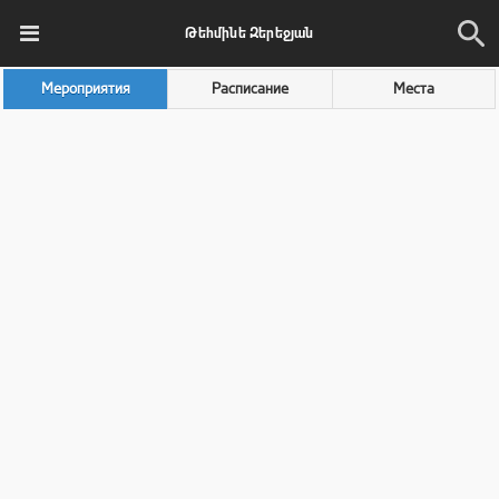
Թեհմինե Զերեջյան
Мероприятия
Расписание
Места