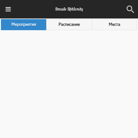
Յուան Տիենուեյ
Мероприятия
Расписание
Места