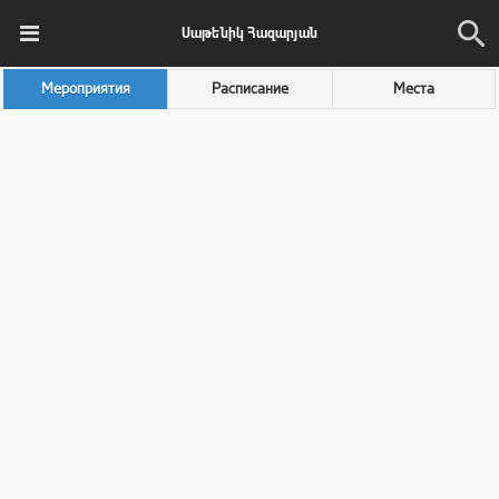
Սաթենիկ Հազարյան
Мероприятия
Расписание
Места