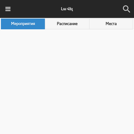
Լա Վել
Мероприятия
Расписание
Места