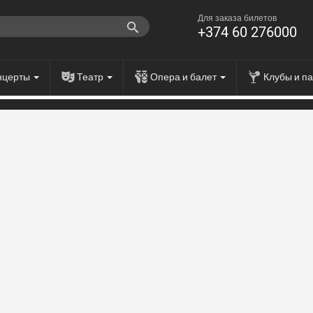
Для заказа билетов
+374 60 276000
нцерты
Театр
Опера и балет
Клубы и п