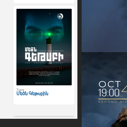
Театр
Մեծն Գեթսբին