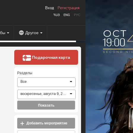
Вход
Регистрация
ՀԱՅ
ENG
РУС
абы
Другое
Подарочная карта
Разделы
Все
воскресенье, августа 9, 2026
Показать
Добавить мероприятие