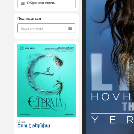
Обратная связь
Подписаться
Цирк
Շոու Էթերնիա