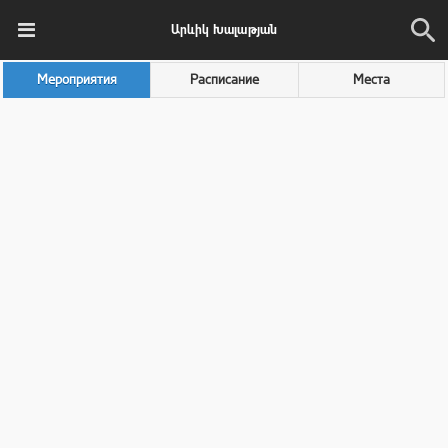
Արևիկ Խալաթյան
Мероприятия
Расписание
Места