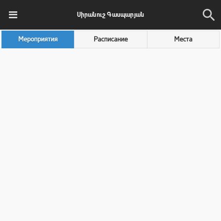
Սիրանուշ Գասպարյան
Мероприятия
Расписание
Места