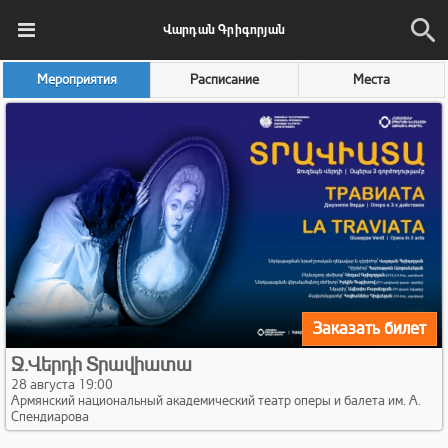
Վարդան Գրիգորյան
Мероприятия
Расписание
Места
Заказать билет
Ջ.Վերդի Տրավիատա
28 августа 19:00
Армянский национальный академический театр оперы и балета им. А.
Спендиарова