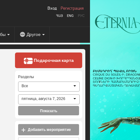
Вход
Регистрация
ՀԱՅ
ENG
РУС
абы
Другое
Подарочная карта
Разделы
Все
пятница, августа 7, 2026
Показать
Добавить мероприятие