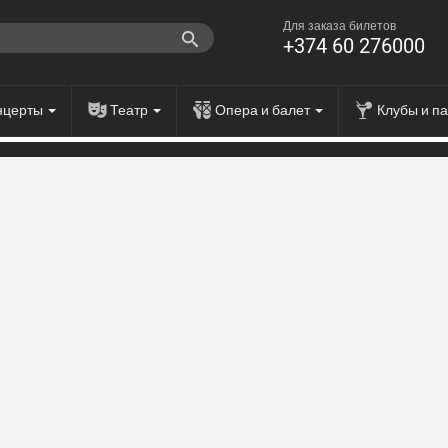
Для заказа билетов
+374 60 276000
нцерты
Театр
Опера и балет
Клубы и п