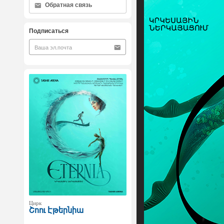
Обратная связь
Подписаться
Цирк
Շոու Էթերնիա