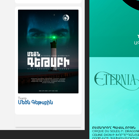
Театр
Մեծն Գեթսբին