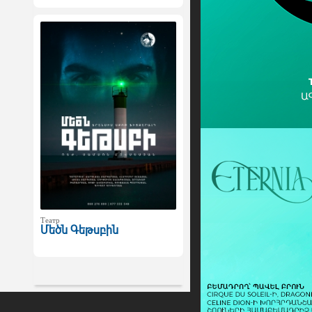
Театр
Մեծն Գեթսբին