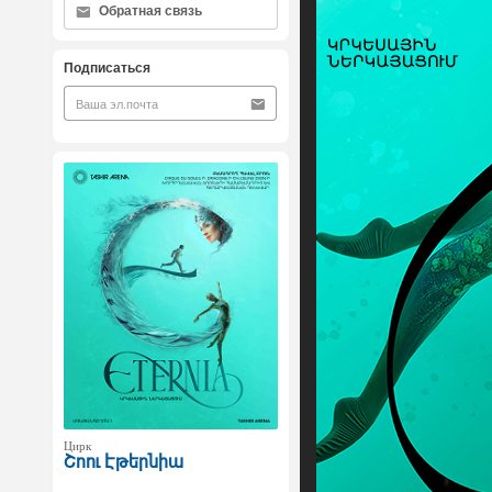
Обратная связь
Подписаться
Цирк
Շոու Էթերնիա