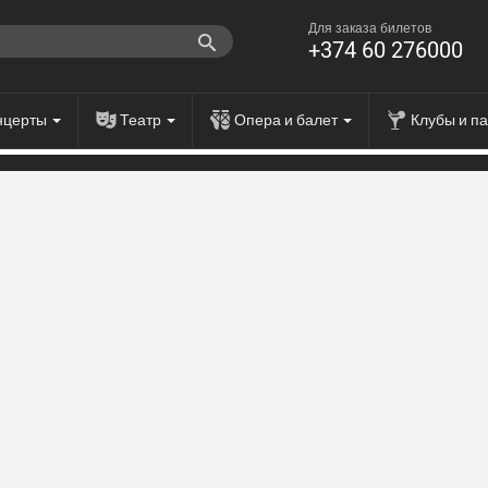
Для заказа билетов
+374 60 276000
нцерты
Театр
Опера и балет
Клубы и п