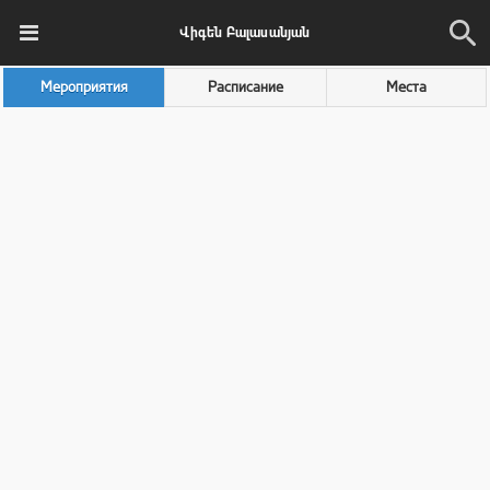
Վիգեն Բալասանյան
Мероприятия
Расписание
Места