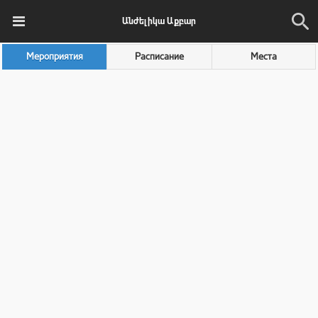
Անժելիկա Աքբար
Мероприятия
Расписание
Места