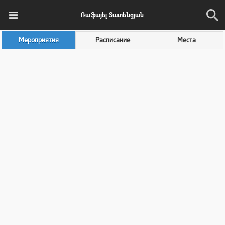
Ռաֆայել Տատենցյան
Мероприятия
Расписание
Места