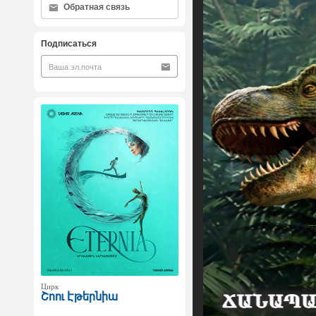
Обратная связь
Подписаться
Цирк
Շոու Էթերնիա