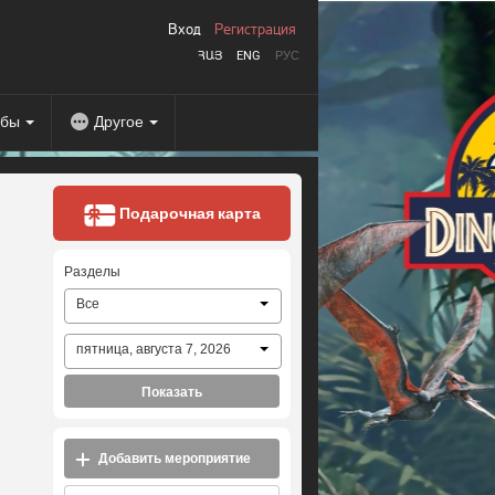
Вход
Регистрация
ՀԱՅ
ENG
РУС
абы
Другое
Подарочная карта
Разделы
Все
пятница, августа 7, 2026
Показать
Добавить мероприятие