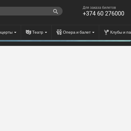
Для заказа билетов
+374 60 276000
нцерты
Театр
Опера и балет
Клубы и п