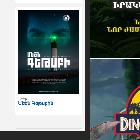
Театр
Մեծն Գեթսբին