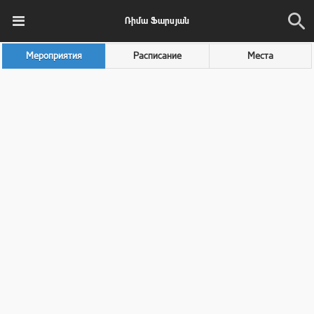
Ռիմա Ֆարսյան
Мероприятия
Расписание
Места