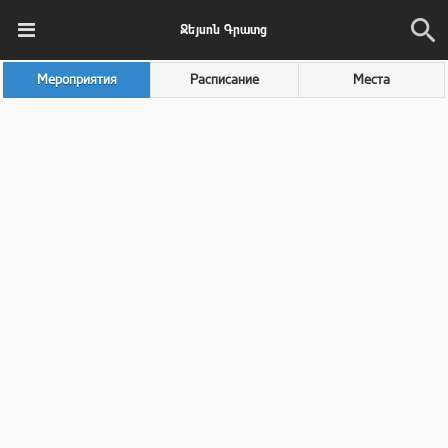
Ջեյսոն Գրատց
Мероприятия
Расписание
Места