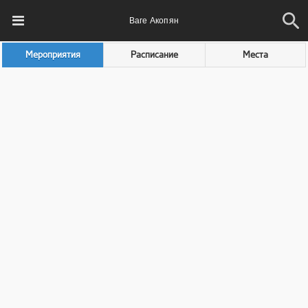
Ваге Акопян
Мероприятия
Расписание
Места