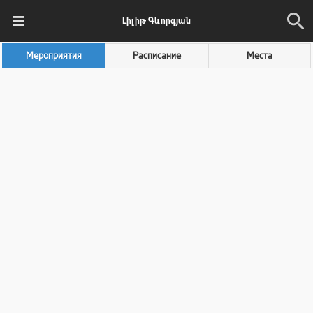
Լիլիթ Գևորգյան
Мероприятия
Расписание
Места