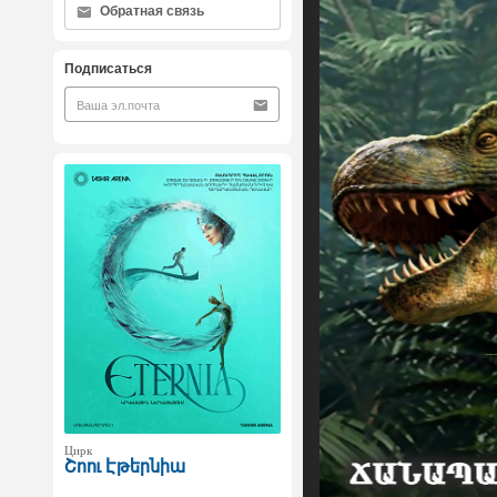
Обратная связь
Подписаться
Цирк
Շոու Էթերնիա