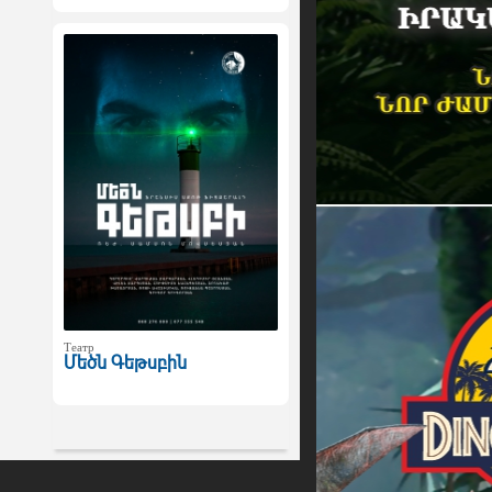
Театр
Մեծն Գեթսբին