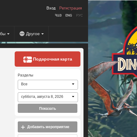
Вход
Регистрация
ՀԱՅ
ENG
РУС
абы
Другое
Подарочная карта
Разделы
Все
суббота, августа 8, 2026
Показать
Добавить мероприятие