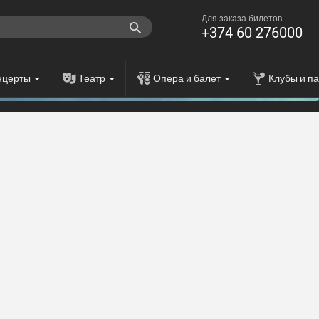
Для заказа билетов
+374 60 276000
нцерты
Театр
Опера и балет
Клубы и п