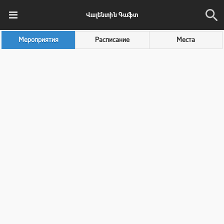
Վալենտին Գաֆտ
Мероприятия
Расписание
Места