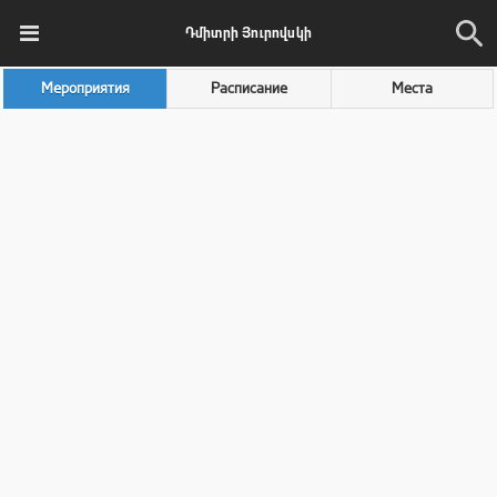
Դմիտրի Յուրովսկի
Мероприятия
Расписание
Места